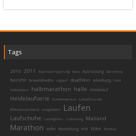
Tags
2011
2010
Ausrüstung
Alpenüberquerung
Asics
Barcelona
bericht
duathlon
braunsbedra
eilenburg
citylauf
Felix
halbmarathon
halle
Heidelauf
Halbdistanz
Heidelaufserie
Kundenservice
Laktatfreunde
Laufen
Mitteldeutschland
Langdistanz
Laufschuhe
Mailand
Lunarglide+
Löderburg
Marathon
Nike
mdm
Moritzburg
MTB
Nimbus