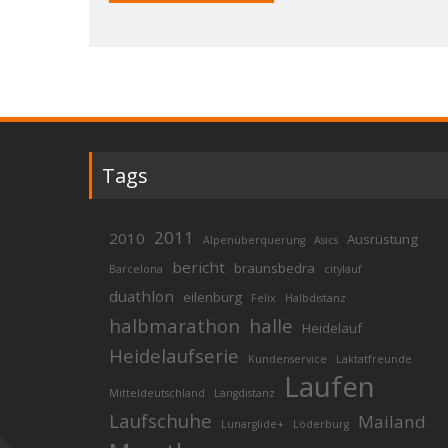
Tags
2011
2010
Ausrüstung
Alpenüberquerung
Asics
bericht
braunsbedra
Barcelona
citylauf
duathlon
eilenburg
Felix
Halbdistanz
halbmarathon
halle
Heidelauf
Heidelaufserie
Kundenservice
Laktatfreunde
Laufen
Mitteldeutschland
Langdistanz
Laufschuhe
Mailand
Lunarglide+
Löderburg