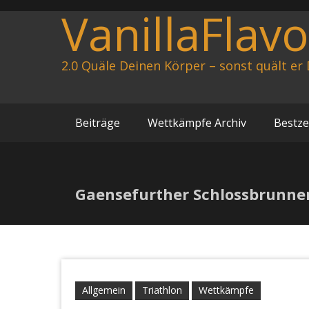
Zum
VanillaFlav
Inhalt
springen
2.0 Quäle Deinen Körper – sonst quält er 
Beiträge
Wettkämpfe Archiv
Bestze
Gaensefurther Schlossbrunnen
Allgemein
Triathlon
Wettkämpfe