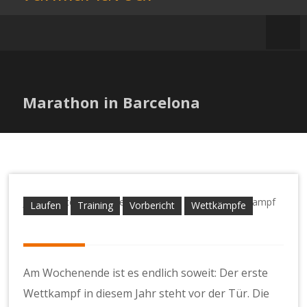
Zum
Inhalt
springen
Marathon in Barcelona
Jens
Barcelona
,
Laufen
,
Marathon
,
Training
,
Wettkampf
Laufen
Training
Vorbericht
Wettkämpfe
Am Wochenende ist es endlich soweit: Der erste
Wettkampf in diesem Jahr steht vor der Tür. Die