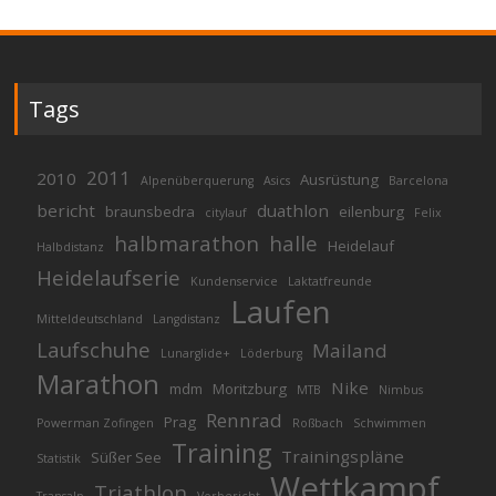
Tags
2011
2010
Ausrüstung
Alpenüberquerung
Asics
Barcelona
bericht
duathlon
braunsbedra
eilenburg
citylauf
Felix
halbmarathon
halle
Heidelauf
Halbdistanz
Heidelaufserie
Kundenservice
Laktatfreunde
Laufen
Mitteldeutschland
Langdistanz
Laufschuhe
Mailand
Lunarglide+
Löderburg
Marathon
Nike
mdm
Moritzburg
MTB
Nimbus
Rennrad
Prag
Powerman Zofingen
Roßbach
Schwimmen
Training
Trainingspläne
Süßer See
Statistik
Wettkampf
Triathlon