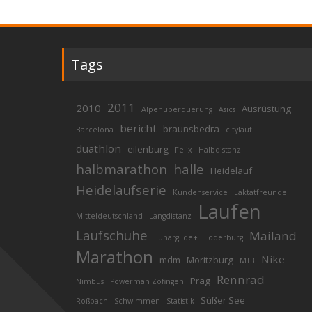
Tags
2011
2010
Ausrüstung
Alpenüberquerung
Asics
bericht
braunsbedra
Barcelona
citylauf
duathlon
eilenburg
Felix
Halbdistanz
halbmarathon
halle
Heidelauf
Heidelaufserie
Kundenservice
Laktatfreunde
Laufen
Mitteldeutschland
Langdistanz
Laufschuhe
Mailand
Lunarglide+
Löderburg
Marathon
Nike
mdm
Moritzburg
MTB
Rennrad
Prag
Nimbus
Powerman Zofingen
Süßer See
Roßbach
Schwimmen
Statistik