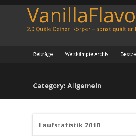
Zum
VanillaFlav
Inhalt
springen
2.0 Quäle Deinen Körper – sonst quält er 
Beiträge
Wettkämpfe Archiv
Bestze
Category: Allgemein
Laufstatistik 2010